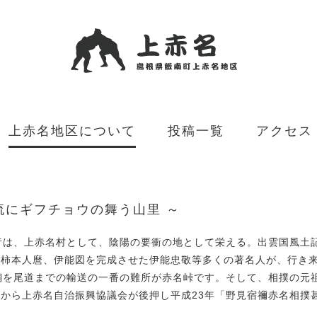
上赤名地区について
投稿一覧
アクセス
流にギフチョウの舞う山里 ～
昔は、上赤名村として、陰陽の要衝の地として栄える。出雲国風土
の柿本人麿、伊能図を完成させた伊能忠敬等多くの著名人が、行き
銅を尾道までの輸送の一番の難所が赤名峠です。そして、相撲の元
とから上赤名自治振興協議会が後押し平成23年「野見宿禰赤名相撲