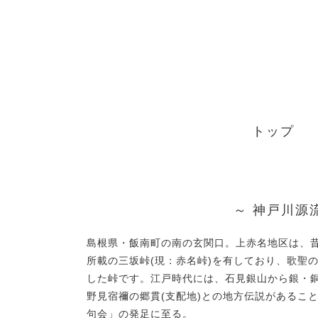
Skip
to
content
トップ
～ 神戸川源
島根県・飯南町の南の玄関口。上赤名地区は、
所載の三坂峠(現：赤名峠)を有しており、歌聖
した峠です。江戸時代には、石見銀山から銀・
野見宿禰の郷貫(支配地)との地方伝説があるこ
句会」の発足に至る。