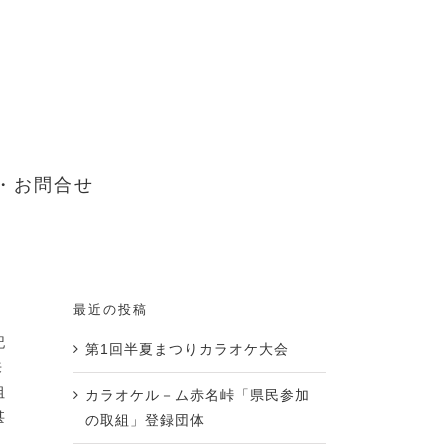
・お問合せ
最近の投稿
記
第1回半夏まつりカラオケ大会
来
祖
カラオケル－ム赤名峠「県民参加
甚
の取組」登録団体