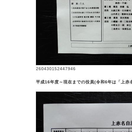
260430152447946
平成16年度～現在までの役員(令和6年は「上赤