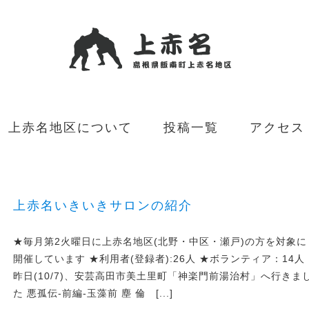
上赤名地区について
投稿一覧
アクセス
上赤名いきいきサロンの紹介
★毎月第2火曜日に上赤名地区(北野・中区・瀬戸)の方を対象に
開催しています ★利用者(登録者):26人 ★ボランティア：14人
昨日(10/7)、安芸高田市美土里町「神楽門前湯治村」へ行きま
た 悪孤伝‐前編-玉藻前 塵 倫 [...]