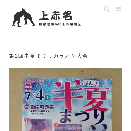
Skip
to
content
第1回半夏まつりカラオケ大会