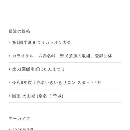
最近の投稿
第1回半夏まつりカラオケ大会
カラオケル－ム赤名峠「県民参加の取組」登録団体
第51回飯南町ぼたんまつり
令和8年度上赤名いきいきサロン スタ－ト4月
国宝 犬山城 (別名 白帝城)
アーカイブ
2026年7月