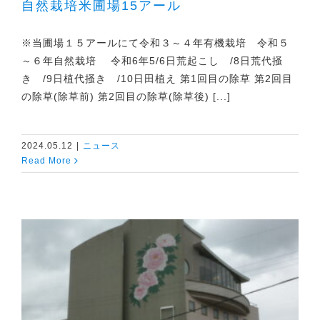
自然栽培米圃場15アール
※当圃場１５アールにて令和３～４年有機栽培 令和５
～６年自然栽培 令和6年5/6日荒起こし /8日荒代掻
き /9日植代掻き /10日田植え 第1回目の除草 第2回目
の除草(除草前) 第2回目の除草(除草後) [...]
2024.05.12
|
ニュース
Read More