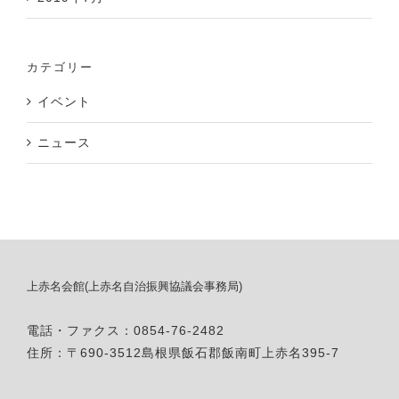
カテゴリー
イベント
ニュース
上赤名会館(上赤名自治振興協議会事務局)
電話・ファクス：0854-76-2482
住所：〒690-3512島根県飯石郡飯南町上赤名395-7