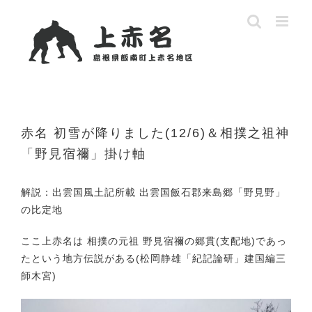
Skip
to
content
赤名 初雪が降りました(12/6)＆相撲之祖神
「野見宿禰」掛け軸
解説：出雲国風土記所載 出雲国飯石郡来島郷「野見野」
の比定地
ここ上赤名は 相撲の元祖 野見宿禰の郷貫(支配地)であっ
たという地方伝説がある(松岡静雄「紀記論研」建国編三
師木宮)