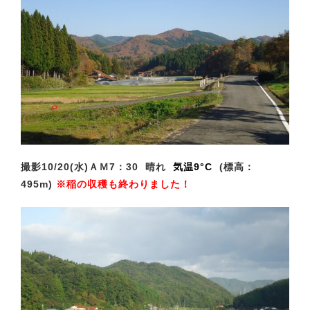
撮影10/20(水)ＡＭ7
：30 晴れ
気温9°C
(標高：
495m)
※稲の収穫も終わりました！