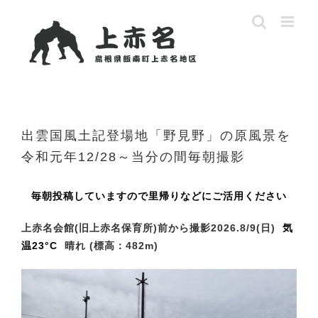
Skip
to
content
出雲国風土記登場地「野見野」の原風景を
令和元年12/28～当分の間毎朝撮影
毎朝投稿していますので里帰りなどにご活用ください
上赤名会館(旧上赤名保育所)
前から撮影2026.8/9
(日
)
気
温23
°C
晴れ
(標高：482m)