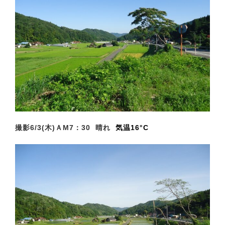
撮影6/3(木)Ａ
M7：30 晴れ
気温16°C