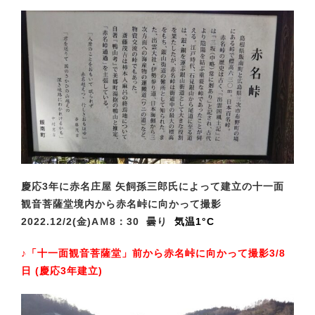
慶応3年に赤名庄屋 矢飼孫三郎氏によって建立の十一面
観音菩薩堂境内
から赤名峠に向かって撮影
2022.
12/2(金
)AＭ8
：30 曇り
気温1
°C
♪「十一面観音菩薩堂」前から赤名峠に向かって撮影3/8
日 (慶応3年建立)