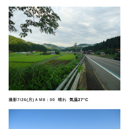
撮影7/26(月)ＡＭ8
：00 晴れ
気温27°C