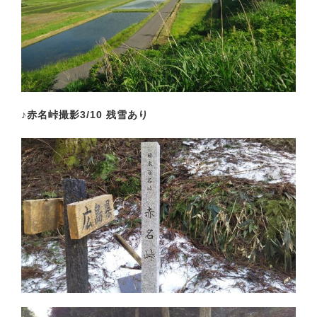
♪赤名峠撮影3/10 残雪あり