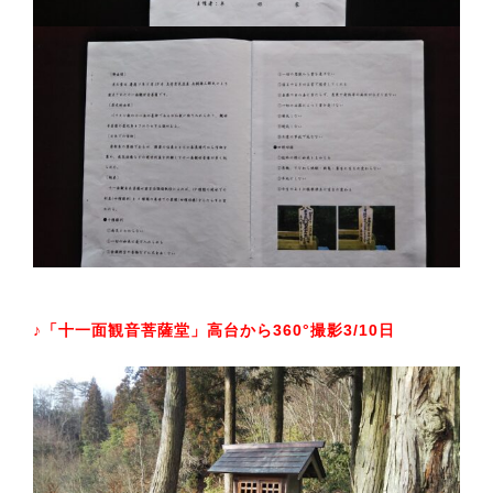
♪「十一面観音菩薩堂」高台から360°撮影3/10日