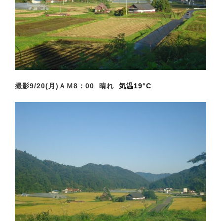
撮影9/20(月)ＡＭ8
：00 晴れ
気温19°C