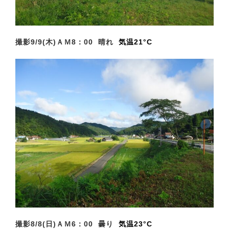
撮影9/9(木)ＡＭ8
：00 晴れ
気温21°C
撮影8/8(日)ＡＭ6
：00 曇り
気温23°C