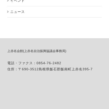
イベント
ニュース
上赤名会館(上赤名自治振興協議会事務局)
電話・ファクス：0854-76-2482
住所：〒690-3512島根県飯石郡飯南町上赤名395-7