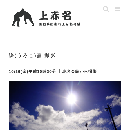
Skip
to
content
鱗(うろこ)雲 撮影
10/16(金)午前10時30分 上赤名会館から撮影