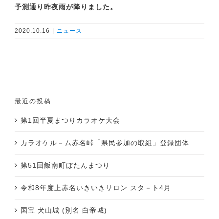
予測通り昨夜雨が降りました。
2020.10.16
|
ニュース
最近の投稿
第1回半夏まつりカラオケ大会
カラオケル－ム赤名峠「県民参加の取組」登録団体
第51回飯南町ぼたんまつり
令和8年度上赤名いきいきサロン スタ－ト4月
国宝 犬山城 (別名 白帝城)