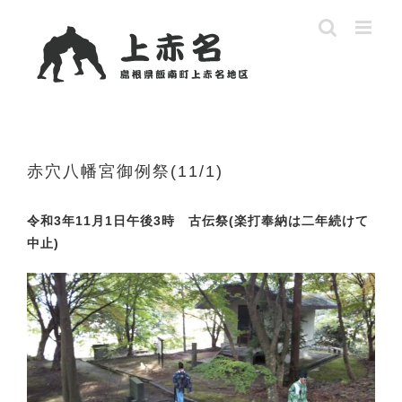
Skip
to
content
赤穴八幡宮御例祭(11/1)
令和3年11月1日午後3時 古伝祭(楽打奉納は二年続けて
中止)