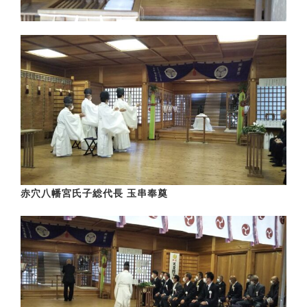
赤穴八幡宮氏子総代長 玉串奉奠