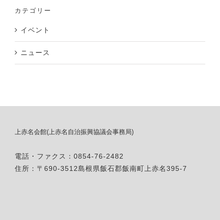
カテゴリー
イベント
ニュース
上赤名会館(上赤名自治振興協議会事務局)
電話・ファクス：0854-76-2482
住所：〒690-3512島根県飯石郡飯南町上赤名395-7