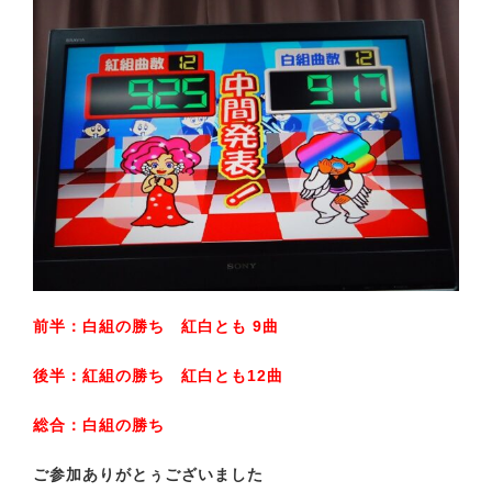
前半：白組の勝ち 紅白とも 9曲
後半：紅組の勝ち 紅白とも12曲
総合：白組の勝ち
ご参加ありがとぅございました