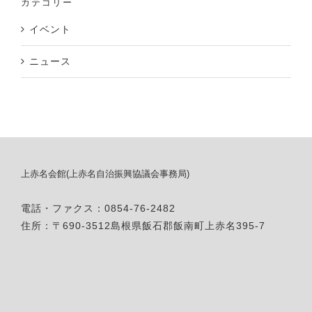
カテゴリー
イベント
ニュース
上赤名会館(上赤名自治振興協議会事務局)
電話・ファクス：0854-76-2482
住所：〒690-3512島根県飯石郡飯南町上赤名395-7