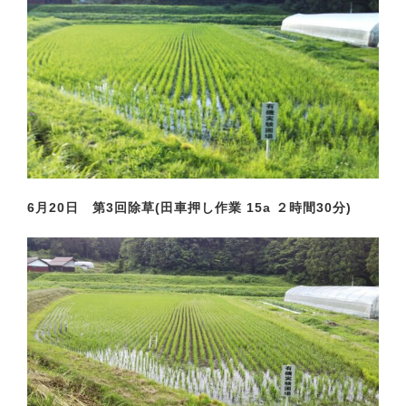
6月20日 第3回除草(田車押し作業 15a ２時間30分)