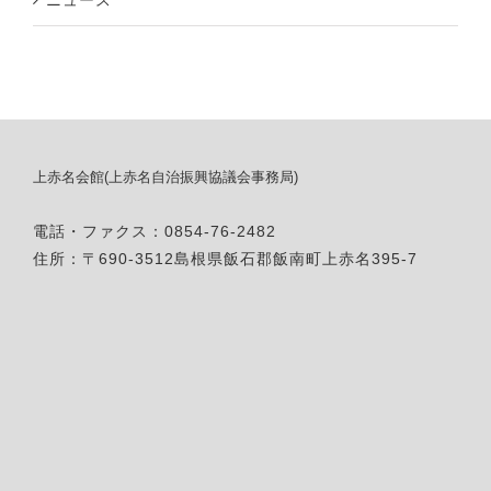
ニュース
上赤名会館(上赤名自治振興協議会事務局)
電話・ファクス：0854-76-2482
住所：〒690-3512島根県飯石郡飯南町上赤名395-7