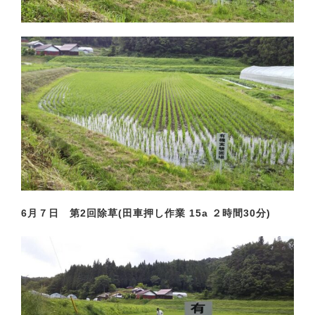
6月７日 第2回除草(田車押し作業 15a ２時間30分)