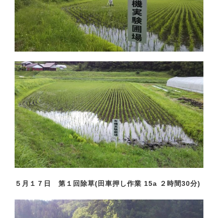
５月１７日 第１回除草(田車押し作業 15a ２時間30分)