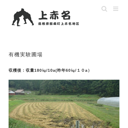
Skip
to
content
有機実験圃場
収穫後：収量180㎏/10a(昨年60㎏/１０a）