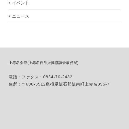
イベント
ニュース
上赤名会館(上赤名自治振興協議会事務局)
電話・ファクス：0854-76-2482
住所：〒690-3512島根県飯石郡飯南町上赤名395-7