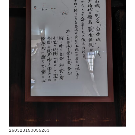
260323150055263