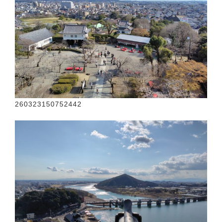
260323150752442