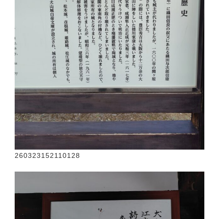
260323152110128