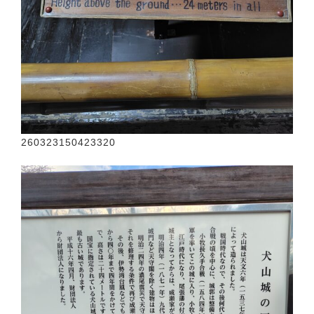
260323150423320