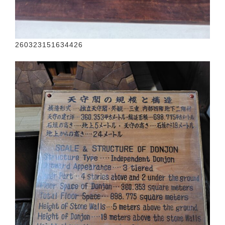
260323151634426