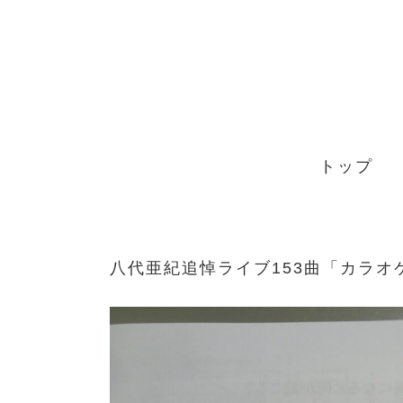
Skip
to
content
トップ
八代亜紀追悼ライブ153曲「カラオ